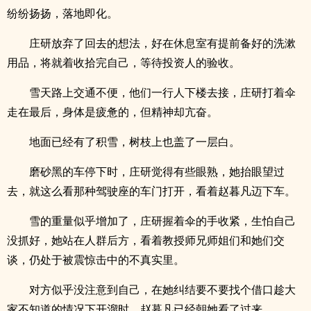
纷纷扬扬，落地即化。
庄研放弃了回去的想法，好在休息室有提前备好的洗漱
用品，将就着收拾完自己，等待投资人的验收。
雪天路上交通不便，他们一行人下楼去接，庄研打着伞
走在最后，身体是疲惫的，但精神却亢奋。
地面已经有了积雪，树枝上也盖了一层白。
磨砂黑的车停下时，庄研觉得有些眼熟，她抬眼望过
去，就这么看那种驾驶座的车门打开，看着赵暮凡迈下车。
雪的重量似乎增加了，庄研握着伞的手收紧，生怕自己
没抓好，她站在人群后方，看着教授师兄师姐们和她们交
谈，仍处于被震惊击中的不真实里。
对方似乎没注意到自己，在她纠结要不要找个借口趁大
家不知道的情况下开溜时，赵暮凡已经朝她看了过来。