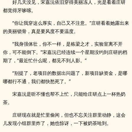
好几天没见，宋嘉沅依旧穿得美丽冻人，光是看着庄研
都觉得牙哆嗦。
“你让我穿这么厚实，自己又不注意。”庄研看着她露出来
的美丽锁骨，真是要风度不要温度。
“我身强体壮，你不一样，是栋梁之才，实验室离不开
你，可不能倒下。”宋嘉沅已经连续一个星期没约到庄研的档
期了，“最近忙什么呢，都见不到人影。”
“别提了，老项目的数据出问题了，新项目缺资金，是哪
哪都行不通，我们都快愁死了。”
宋嘉沅是听不懂也帮不上忙，只能给庄研点上一杯热奶
茶。
庄研现在就是忙里偷闲，但也不忘关注群里动静，这会
儿发现小组群里炸了，她也惊讶，一下被奶茶呛到。