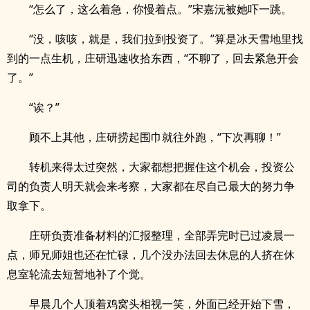
“怎么了，这么着急，你慢着点。”宋嘉沅被她吓一跳。
“没，咳咳，就是，我们拉到投资了。”算是冰天雪地里找
到的一点生机，庄研迅速收拾东西，“不聊了，回去紧急开会
了。”
“诶？”
顾不上其他，庄研捞起围巾就往外跑，“下次再聊！”
转机来得太过突然，大家都想把握住这个机会，投资公
司的负责人明天就会来考察，大家都在尽自己最大的努力争
取拿下。
庄研负责准备材料的汇报整理，全部弄完时已过凌晨一
点，师兄师姐也还在忙碌，几个没办法回去休息的人挤在休
息室轮流去短暂地补了个觉。
早晨几个人顶着鸡窝头相视一笑，外面已经开始下雪，