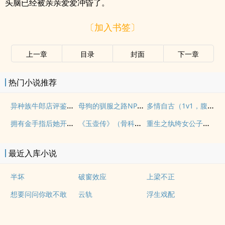
头脑已经被亲亲爱爱冲昏了。
〔加入书签〕
上一章
目录
封面
下一章
热门小说推荐
异种族牛郎店评鉴指南
母狗的驯服之路NP（强制爱）
多情自古（1v1，腹黑内侍咸鱼皇后）
拥有金手指后她开始为所欲为（nph）
《玉壶传》（骨科）（兄妹）（np）
重生之纨绔女公子（NPH）
最近入库小说
半坏
破窗效应
上梁不正
想要问问你敢不敢
云轨
浮生戏配