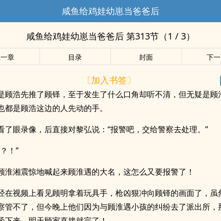
咸鱼给鸡娃幼崽当爸爸后
咸鱼给鸡娃幼崽当爸爸后 第313节（1 / 3）
上一章
目录
封面
下一
〔加入书签〕
是顾浩先推了顾铎，至于发生了什么口角却听不清，但无疑是顾
也都是顾浩这边的人先动的手。
看了眼录像，后直接对黎弘说：“报警吧，交给警察去处理。”
？！”
顾淮湘震惊地喊起来顾淮遇的大名，这怎么又要报警了！
经在视频上看见顾明拿着玩具手，枪凶狠冲向顾铎的画面了，虽
察管不了，但今晚上他们因为与顾淮遇小孩的纠纷去了派出所，
函下来，明天顾家直接就完了！