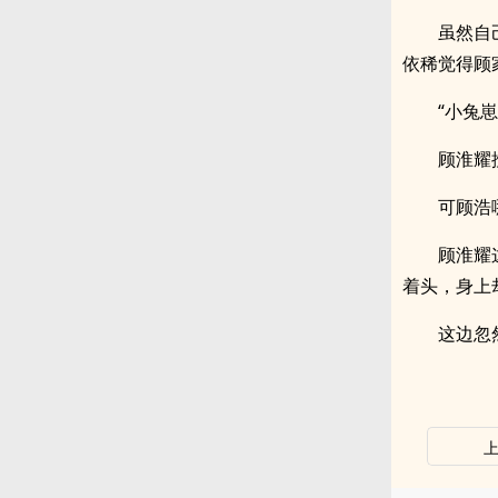
虽然自
依稀觉得顾
“小兔
顾淮耀
可顾浩
顾淮耀
着头，身上
这边忽