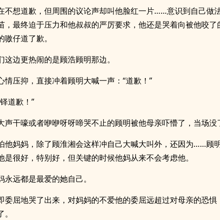
在不想道歉，但周围的议论声却叫他脸红一片……意识到自己做
苗，最终迫于压力和他叔叔的严厉要求，他还是哭着向被他咬了
的嗷仔道了歉。
们这边更热闹的是顾浩顾明那边。
心情压抑，直接冲着顾明大喊一声：“道歉！”
顾铎道歉！”
大声干嚎或者咿咿呀呀啼哭不止的顾明被他母亲吓懵了，当场没
怕他妈妈，除了顾淮湘会这样冲自己大喊大叫外，还因为……顾
他是很好，特别好，但关键的时候他妈从来不会考虑他。
妈永远都是最爱的她自己。
即委屈地哭了出来，对妈妈的不爱他的委屈远超过对母亲的恐惧
了。