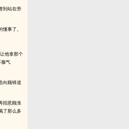
瞥到站在旁
的懂事了。
还让他拿那个
不服气
浩向顾铎道
再招惹顾淮
喝了那么多