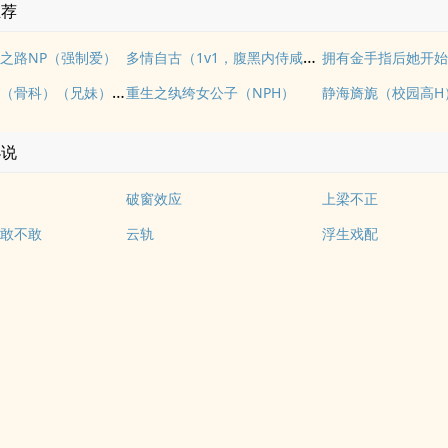
推荐
多情自古（1v1，腹黑内侍咸鱼皇后）
之路NP（强制爱）
《玉壶传》（骨科）（兄妹）（np）
重生之纨绔女公子（NPH）
静海旖旎（校园高H
小说
破窗效应
上梁不正
敢不敢
云轨
浮生戏配