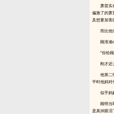
萧苗实
偏激了的萧
及想要加害
而比他
顾淮湘
“你给
刚才还
他第二
平时他妈对
似乎妈
顾明当
是真掉眼泪