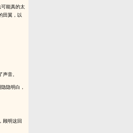
法可能真的太
的田翼，以
了声音。
明隐隐明白，
，顾明这回