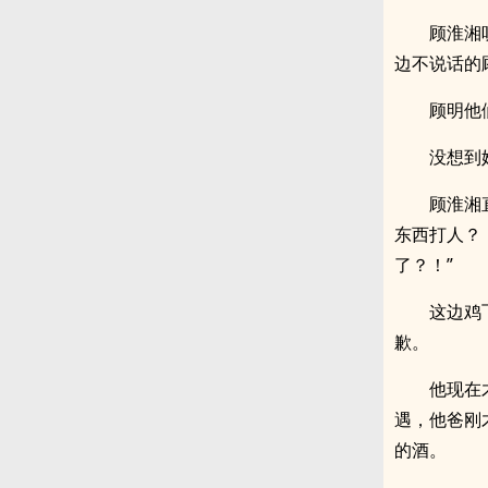
顾淮湘
边不说话的
顾明他
没想到
顾淮湘
东西打人？
了？！”
这边鸡
歉。
他现在
遇，他爸刚
的酒。