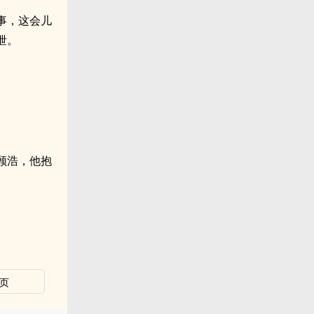
事，这会儿
泄。
顾浩，他抱
页