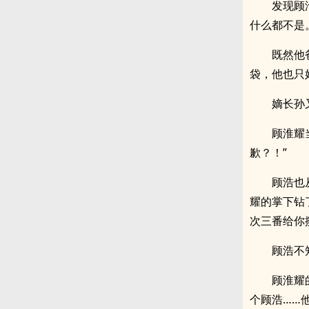
发现顾
什么都不是
既然他
袋，他也只
嫡长孙
顾淮耀
歉？！”
顾浩也
耀的掌下钻
次三番给你
顾浩不
顾淮耀
个顾浩……