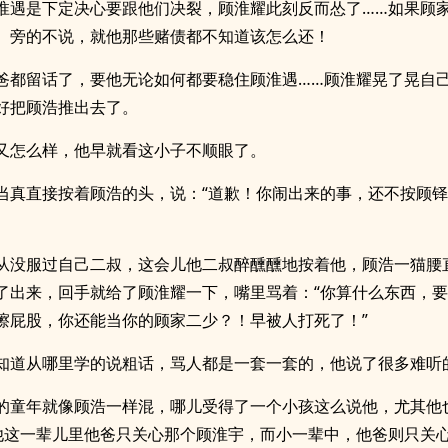
淮遇是下定决心要跟他们决裂，顾淮耀此刻反而怂了……如果顾
。旁的不说，就他那些赌债都不知道该怎么还！
爸都留话了，要他无论如何都要稳住顾淮遇……顾淮耀晃了晃自
好把顾浩推出去了。
又怎么样，他早就看这小子不顺眼了。
当真直接按着顾浩的头，说：“道歉！你闹出来的事，还不按顾
从没服过自己二叔，这会儿他二叔醉醺醺地按着他，顾浩一猫腰
了出来，回手就给了顾淮耀一下，嘴里骂着：“你算什么东西，
擦屁股，你还能当你的顾家二少？！早被人打死了！”
知道从哪里学的说粗话，骂人都是一套一套的，他说了很多难听
的童年就像顾浩一样混，哪儿受得了一个小孩这么说他，尤其他
他这一辈儿里他爸只关心那个顾淮宇，而小一辈中，他爸则只关