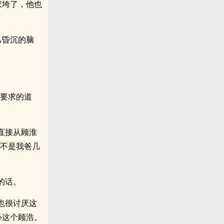
家垮了，他也
己昏沉的脑
铎要求的道
直接从顾淮
要不是我爸几
的话。
也很讨厌这
心这个顾浩。