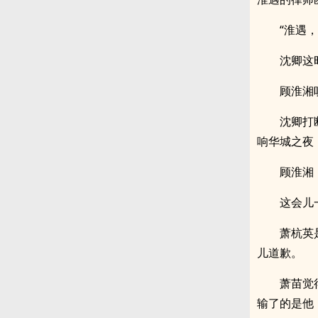
“淮遇
沈卿这
顾淮湘
沈卿打
响华城之夜
顾淮湘：
这会儿
萧杭英
儿道歉。
萧苗觉
输了的是他