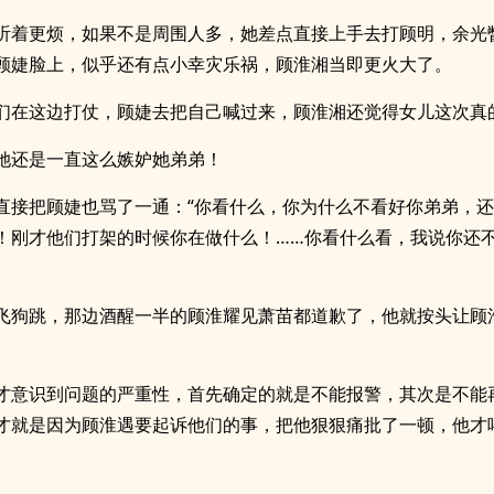
听着更烦，如果不是周围人多，她差点直接上手去打顾明，余光
顾婕脸上，似乎还有点小幸灾乐祸，顾淮湘当即更火大了。
们在这边打仗，顾婕去把自己喊过来，顾淮湘还觉得女儿这次真
她还是一直这么嫉妒她弟弟！
直接把顾婕也骂了一通：“你看什么，你为什么不看好你弟弟，
！刚才他们打架的时候你在做什么！……你看什么看，我说你还
飞狗跳，那边酒醒一半的顾淮耀见萧苗都道歉了，他就按头让顾
才意识到问题的严重性，首先确定的就是不能报警，其次是不能
才就是因为顾淮遇要起诉他们的事，把他狠狠痛批了一顿，他才