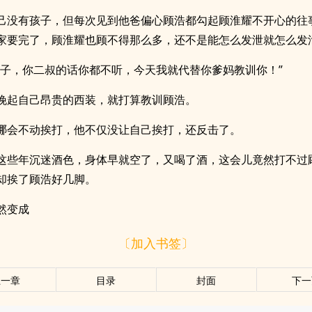
己没有孩子，但每次见到他爸偏心顾浩都勾起顾淮耀不开心的往
家要完了，顾淮耀也顾不得那么多，还不是能怎么发泄就怎么发
崽子，你二叔的话你都不听，今天我就代替你爹妈教训你！”
挽起自己昂贵的西装，就打算教训顾浩。
哪会不动挨打，他不仅没让自己挨打，还反击了。
这些年沉迷酒色，身体早就空了，又喝了酒，这会儿竟然打不过
却挨了顾浩好几脚。
然变成
〔加入书签〕
上一章
目录
封面
下一