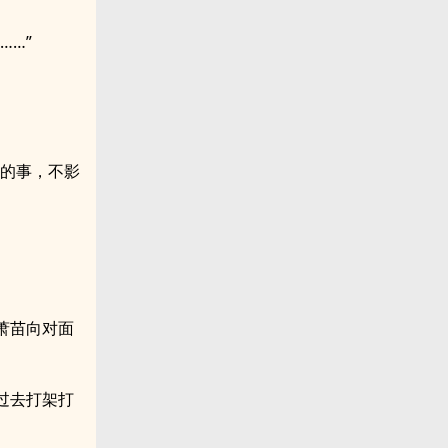
……”
家的事，不影
萧苗向对面
过去打架打