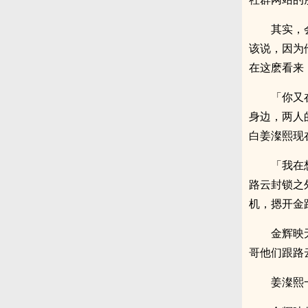
其实，
该说，因为
在这麽看来
「你又
身边，两人
白姜澯熙现
「我在
路云封锁之
机，摁开金
金辉映
哥他们跟路
姜澯熙