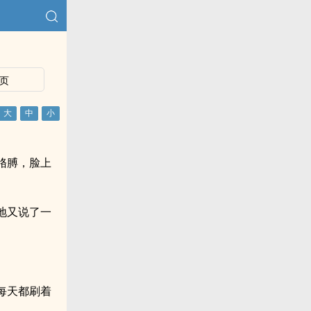
页
胳膊，脸上
地又说了一
每天都刷着