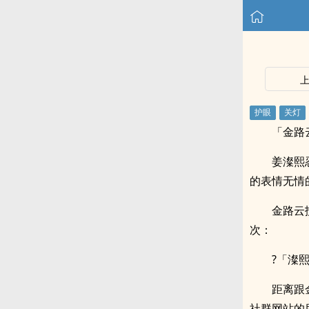
「金路
姜澯熙
的表情无情
金路云
次：
?「澯
距离跟
社群网站的