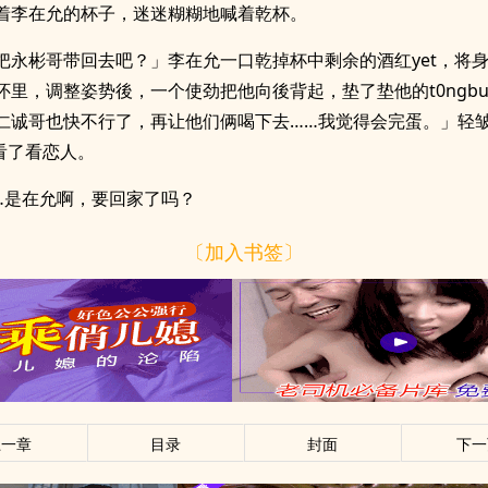
着李在允的杯子，迷迷糊糊地喊着乾杯。
把永彬哥带回去吧？」李在允一口乾掉杯中剩余的酒红yet，将
怀里，调整姿势後，一个使劲把他向後背起，垫了垫他的t0ngb
仁诚哥也快不行了，再让他们俩喝下去……我觉得会完蛋。」轻
头看了看恋人。
…是在允啊，要回家了吗？
〔加入书签〕
上一章
目录
封面
下一