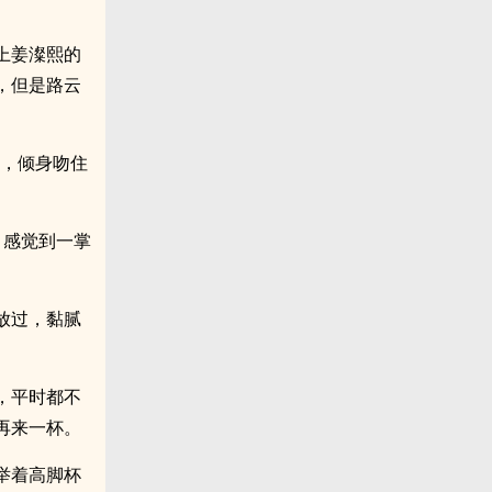
上姜澯熙的
，但是路云
奋，倾身吻住
，感觉到一掌
放过，黏腻
，平时都不
再来一杯。
举着高脚杯