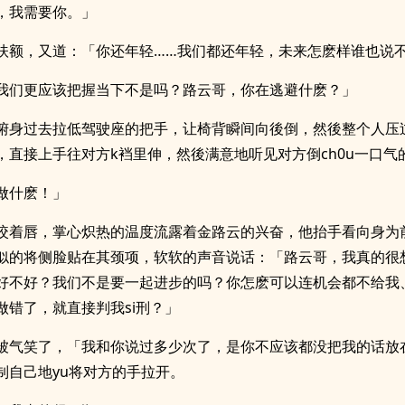
，我需要你。」
扶额，又道：「你还年轻……我们都还年轻，未来怎麽样谁也说
我们更应该把握当下不是吗？路云哥，你在逃避什麽？」
俯身过去拉低驾驶座的把手，让椅背瞬间向後倒，然後整个人压
，直接上手往对方k裆里伸，然後满意地听见对方倒ch0u一口气
做什麽！」
咬着唇，掌心炽热的温度流露着金路云的兴奋，他抬手看向身为
似的将侧脸贴在其颈项，软软的声音说话：「路云哥，我真的很
好不好？我们不是要一起进步的吗？你怎麽可以连机会都不给我
做错了，就直接判我si刑？」
被气笑了，「我和你说过多少次了，是你不应该都没把我的话放
制自己地yu将对方的手拉开。