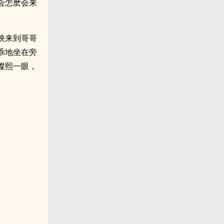
会怎麽会来
映来到哥哥
乖地坐在旁
澯熙一眼，