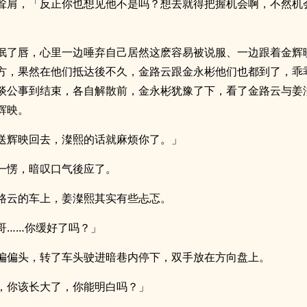
耸肩，「反正你也想见他不是吗？想去就得把握机会啊，不然机
抿了唇，心里一边唾弃自己居然这麽容易被说服、一边跟着金辉
方，果然在他们抵达後不久，金路云跟金永彬他们也都到了，乖
谈公事到结束，各自解散前，金永彬犹豫了下，看了金路云与姜
辉映。
送辉映回去，澯熙的话就麻烦你了。」
一愣，暗叹口气後应了。
路云的车上，姜澯熙其实有些忐忑。
哥……你缓好了吗？」
偏偏头，转了车头驶进暗巷内停下，双手放在方向盘上。
，你该长大了，你能明白吗？」