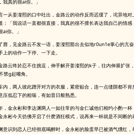
，我真的很ai你。」
言一从姜澯熙的口中吐出，金路云的动作反而迟缓了，诧异地对
道：「我说话一直都很直接，我真的很不擅长表达我自己的情感
ai你。」
了唇，见金路云不发一语，姜澯熙豁出去似地r0un1e掌心的亢
手上的动作一下停、一下走。
金路云终於忍不住挑逗，伸手解开姜澯熙的k子，往内伸展扩张
他不禁g起嘴角。
车内，两人彼此蹭开对方的衣服，紧密贴合，连一点缝隙都不肯
意压低忍下的粗喘，有如昔日般熟悉。
年，金永彬和李达渊两人一如往常的与金仁诚他们相约小酌一杯
金永彬今天彷佛开启了什麽酒狂模式，说再来一杯就是不间断的
渊意识到恋人已经彻底喝醉时，金永彬的脸蛋早已被酒气燻红，