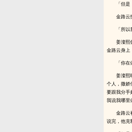
「但是
金路云
「所以
姜澯熙
金路云身上
「你在
姜澯熙
个人，撒娇
要跟我分手
我说我哪里
金路云
说完，他克