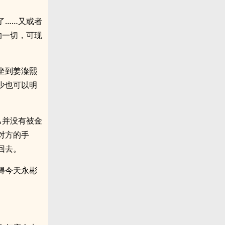
了……又或者
的一切，可现
坐到姜澯熙
少也可以明
己并没有被金
对方的手
回去。
得今天永彬