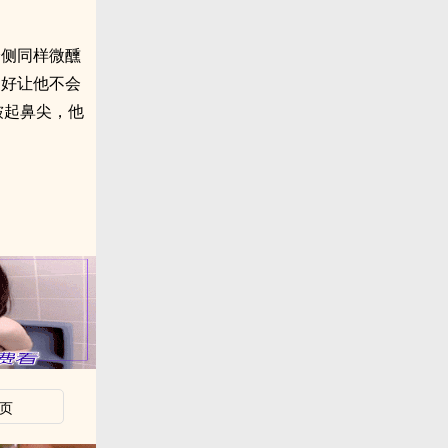
身侧同样微醺
u好让他不会
皱起鼻尖，他
页