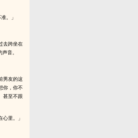
不准。」
过去跨坐在
的声音。
前男友的这
想你，你不
、甚至不跟
在心里。」