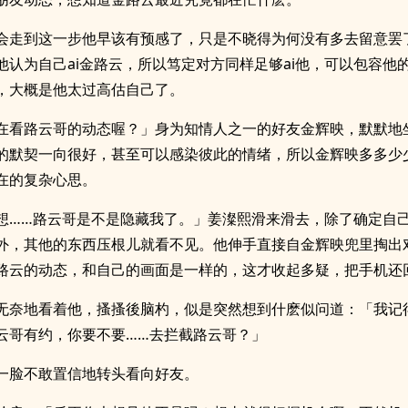
会走到这一步他早该有预感了，只是不晓得为何没有多去留意罢
他认为自己ai金路云，所以笃定对方同样足够ai他，可以包容他
，大概是他太过高估自己了。
在看路云哥的动态喔？」身为知情人之一的好友金辉映，默默地
的默契一向很好，甚至可以感染彼此的情绪，所以金辉映多多少
在的复杂心思。
想……路云哥是不是隐藏我了。」姜澯熙滑来滑去，除了确定自
外，其他的东西压根儿就看不见。他伸手直接自金辉映兜里掏出
路云的动态，和自己的画面是一样的，这才收起多疑，把手机还
无奈地看着他，搔搔後脑杓，似是突然想到什麽似问道：「我记
云哥有约，你要不要……去拦截路云哥？」
一脸不敢置信地转头看向好友。