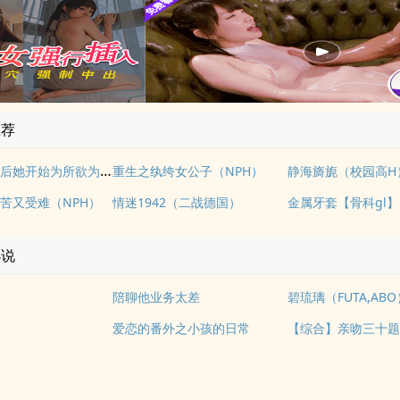
推荐
拥有金手指后她开始为所欲为（nph）
重生之纨绔女公子（NPH）
静海旖旎（校园高H
苦又受难（NPH）
情迷1942（二战德国）
金属牙套【骨科gl】
小说
陪聊他业务太差
碧琉璃（FUTA,ABO
爱恋的番外之小孩的日常
【综合】亲吻三十