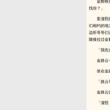
金辉映
找你？」
姜澯熙
们相约的地
边听哥哥们
随後拉过金
「我先
金路云
坐在金
「路云
金路云
「澯熙