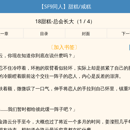
【SF9同人】甜糕/咸糕
18甜糕-总会长大（1 / 4）
上一章
目录
封面
下一
〔加入书签〕
云，你现在知道你到底在说什麽吗？」
忍不住冷哼着，环抱的双臂看似轻环，实际上却是抓紧了自己的
的冷眼瞪着眼前这个交往一阵子的恋人，内心是反差的澎湃。
扶着额，微微叹了一口气，伸手将恋人的手拉到自己怀里，镇重
熙……我们暂时都给彼此缓一阵子吧？」
金路云分手至今，大概也过了将近一个多月的时间，姜澯熙几乎
朋友动态，想知道金路云最近究竟都在忙什麽。