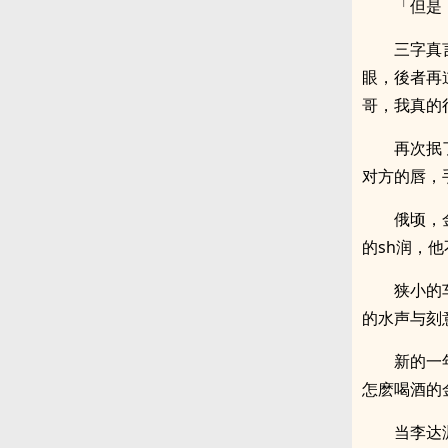
「但是
三字真
眼，後者再
哥，我真的很
再次抿
对方的唇，
俄顷，
的sh润，
狭小的
的水声与刻
新的一
怎麽喝酒的
当李达