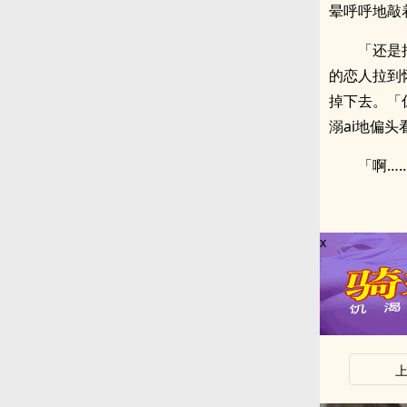
晕呼呼地敲
「还是
的恋人拉到
掉下去。「
溺ai地偏
「啊…
x