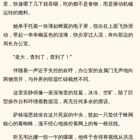
里，快速嚼了几下就吞咽，吃的都不是食物，而是驱动机械
运转的燃料。
她单手托着一块薄如蝉翼的电子屏，指尖在上面飞快滑
动，带起一串串幽蓝色的涟漪，快步穿过人流，奔向那边的
局长办公室。
“老大，查到了，查到了！”
伴随着一声近乎失控的欢呼，办公室的金属门无声地向
两侧滑开，与外界的喧嚣忙碌截然不同。
这里安静得像一座深海里的坟墓，冰冷、空旷，除了巨
型操作台和环绕着数据流，再无任何多余的摆设。
萨格瑞恩就坐在这片死寂的中央，犹如一只蛰伏于蛛网
核心的毒蜘蛛，漫不经心地操控着网上的每一根丝线。
听见韦比娜一惊一乍的嚷嚷，他终于舍得将视线从洪流