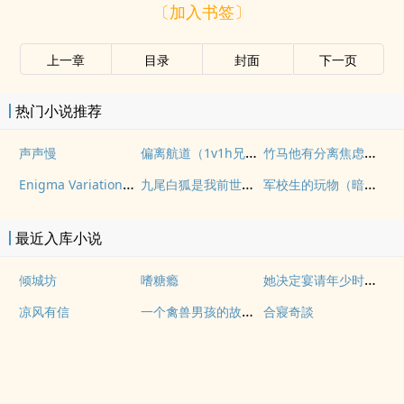
〔加入书签〕
上一章
目录
封面
下一页
热门小说推荐
偏离航道（1v1h兄妹骨科bg）
竹马他有分离焦虑（1v1）
声声慢
Enigma Variation（二战德国）
九尾白狐是我前世妻（futa 百合）
军校生的玩物（暗黑NPH）
最近入库小说
她决定宴请年少时的自己（1v1H）
倾城坊
嗜糖瘾
一个禽兽男孩的故事（母子乱伦）
凉风有信
合寢奇談