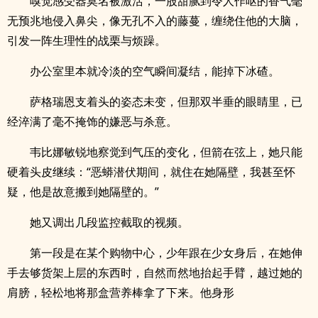
嗅觉感受器莫名被激活，一股甜腻到令人作呕的香气毫
无预兆地侵入鼻尖，像无孔不入的藤蔓，缠绕住他的大脑，
引发一阵生理性的战栗与烦躁。
办公室里本就冷淡的空气瞬间凝结，能掉下冰碴。
萨格瑞恩支着头的姿态未变，但那双半垂的眼睛里，已
经淬满了毫不掩饰的嫌恶与杀意。
韦比娜敏锐地察觉到气压的变化，但箭在弦上，她只能
硬着头皮继续：“恶蟒潜伏期间，就住在她隔壁，我甚至怀
疑，他是故意搬到她隔壁的。”
她又调出几段监控截取的视频。
第一段是在某个购物中心，少年跟在少女身后，在她伸
手去够货架上层的东西时，自然而然地抬起手臂，越过她的
肩膀，轻松地将那盒营养棒拿了下来。他身形