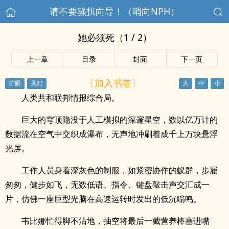
请不要骚扰向导！（哨向NPH）
她必须死（1 / 2）
上一章
目录
封面
下一页
〔加入书签〕
人类共和联邦情报综合局。
巨大的穹顶隐没于人工模拟的深邃星空，数以亿万计的
数据流在空气中交织成瀑布，无声地冲刷着成千上万块悬浮
光屏。
工作人员身着深灰色的制服，如紧密协作的蚁群，步履
匆匆，健步如飞，无数低语、指令、键盘敲击声交汇成一
片，仿佛一座巨型光脑在高速运转时发出的低沉嗡鸣。
韦比娜忙得脚不沾地，抽空将最后一截营养棒塞进嘴