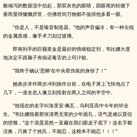
般倾泻的数据流中抬起，那双灰色的眼睛，因眼尾的轻微下
垂而显得慵懒厌世，仿佛世间万物都不值得他多看一眼。
“你是人，不是噪音制造器。”他的声音偏冷，有一种尖锐
的金属质感，像手术刀划过玻璃。
即将到手的巨额奖金是最好的情绪稳定剂，韦比娜大度
地决定不跟脑子有病还毒舌的上司计较。
“我终于确认‘恶蟒’在中央星伪装的身份了！”
她叁步并作两步冲到操作台前，在电子屏上飞快地点了
几下，一道全息人像立刻投射在两人之间的半空中。
“他现在的名字叫洛里安·佩瓦，乌利亚高中今年的毕业
生。”韦比娜指着那张清秀无害的少年面孔，语气是难以置信
的愤慨，“这个混蛋居然一直藏在我们眼皮子底下！连名字都
没换，只换了个姓氏，不能忍，这根本不能忍！！！”