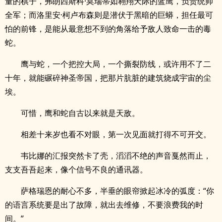
量的棋子，弗朗西斯科·莫瑞蒂如翱翔天际的蓝鹰，负责统帅
全军；而洛里安·柯卢布森则是潜伏于黑暗的巨蟒，担任最可
怕的前锋，是能从最意想不到的角落给予敌人致命一击的毒
蛇。
鹰与蛇，一个把控大局，一个撕裂防线，或许用不了二
十年，就能碾碎神圣帝国，把那片肮脏的建筑烧成宇宙的尘
埃。
可惜，鹰和蛇自古以来就是天敌。
相差十来岁也看不对眼，第一次见面就打得不可开交。
韦比娜的汇报突然卡了壳，滔滔不绝的声音戛然而止，
支支吾吾起来，像个信号不良的通讯器。
萨格瑞恩的耐心不多，半垂的眼帘掀起冰冷的弧度：“你
的语言系统要是出了故障，就出去维修，不要浪费我的时
间。”