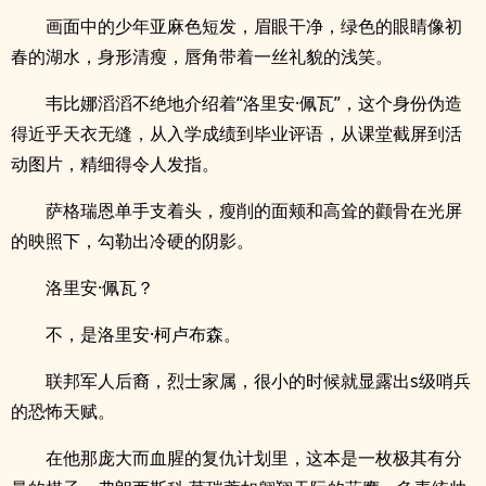
画面中的少年亚麻色短发，眉眼干净，绿色的眼睛像初
春的湖水，身形清瘦，唇角带着一丝礼貌的浅笑。
韦比娜滔滔不绝地介绍着“洛里安·佩瓦”，这个身份伪造
得近乎天衣无缝，从入学成绩到毕业评语，从课堂截屏到活
动图片，精细得令人发指。
萨格瑞恩单手支着头，瘦削的面颊和高耸的颧骨在光屏
的映照下，勾勒出冷硬的阴影。
洛里安·佩瓦？
不，是洛里安·柯卢布森。
联邦军人后裔，烈士家属，很小的时候就显露出s级哨兵
的恐怖天赋。
在他那庞大而血腥的复仇计划里，这本是一枚极其有分