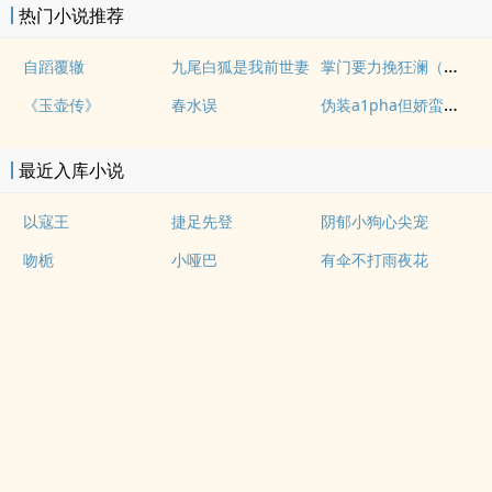
热门小说推荐
掌门要力挽狂澜（重生nph)
自蹈覆辙
九尾白狐是我前世妻
伪装a1pha但娇蛮大小姐
《玉壶传》
春水误
最近入库小说
以寇王
捷足先登
阴郁小狗心尖宠
吻栀
小哑巴
有伞不打雨夜花