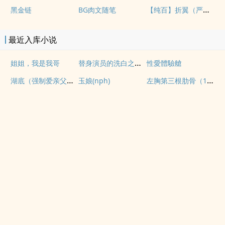
【纯百】折翼（严厉上司是小鸟）
黑金链
BG肉文随笔
最近入库小说
替身演员的洗白之路(nph)
姐姐，我是我哥
性愛體驗艙
湖底（强制爱亲父女）
左胸第三根肋骨（1v1伪骨性虐强制）
玉娘(nph)