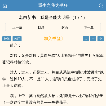
重生之我为书狂
老白新书：我是全能大明星（1 / 1）
上一章
目录
封面
下一章
〔加入书签〕
简介：
对拉，又是对拉，莫白凭借“天山折梅手”与世界乒乓冠军
张记科对拉99次。
过人，过人，还是过人。莫白从系统中抽取“凌波微步”绝
学，过掉10人，不，是11人，连球门员也过掉了，完成了史
上最大逆转。
哦，上帝，莫白竟然放大招，凭“降龙十八炒”给我们炒出
了一盘这个世界没有的菜——鱼香茄子。