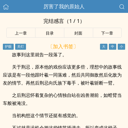
厉害了我的原始人
完结感言（1 / 1）
上一章
目录
封面
下一章
〔加入书签〕
故事到这里就告一段落了。
关于荆忌，原本他的戏份应该更多些，理想中的故事线
应该是有一段他跟叶羲一同落难，然后共同御敌然后化敌为
友的情节。再然后荆忌向氏族下毒手，被叶羲斩断一臂。
之后荆忌怀着复杂的心情独自站在凶兽潮前，如螳臂当
车般被淹没。
当初构想这个情节还挺有感觉的。
不过就是没机会把这些情节插进去，所以变成这样子，