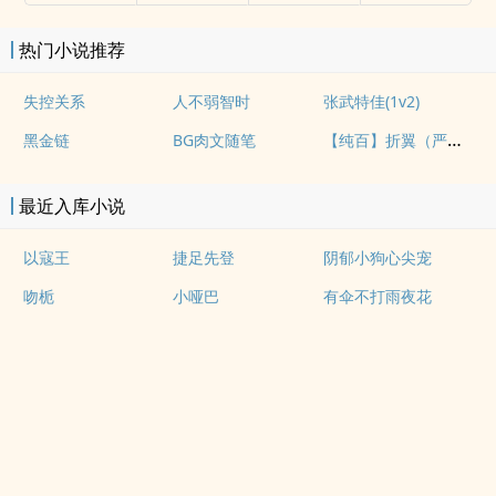
热门小说推荐
失控关系
人不弱智时
张武特佳(1v2)
【纯百】折翼（严厉上司是小鸟）
黑金链
BG肉文随笔
最近入库小说
以寇王
捷足先登
阴郁小狗心尖宠
吻栀
小哑巴
有伞不打雨夜花