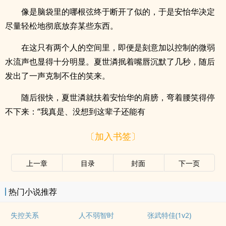
像是脑袋里的哪根弦终于断开了似的，于是安怡华决定
尽量轻松地彻底放弃某些东西。
在这只有两个人的空间里，即便是刻意加以控制的微弱
水流声也显得十分明显。夏世潾抿着嘴唇沉默了几秒，随后
发出了一声克制不住的笑来。
随后很快，夏世潾就扶着安怡华的肩膀，弯着腰笑得停
不下来：“我真是、没想到这辈子还能有
〔加入书签〕
上一章
目录
封面
下一页
热门小说推荐
失控关系
人不弱智时
张武特佳(1v2)