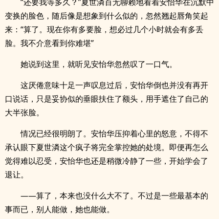
“还要我等多久？”夏世潾百无聊赖地看着安怡华在沉默中
变换的脸色，随后像是想象到什么似的，忽然翘起唇角笑起
来：“算了。现在你有多要脸，想必过几个小时就会有多丢
脸。我不介意看到你难堪”
她说到这里，就听见安怡华忽然叹了一口气。
这厌倦意味十足一声叹息过后，安怡华倒也并没有再开
口说话，只是妥协似的垂眼扶住了额头，用手遮住了自己的
大半张脸。
情况已经很明朗了。安怡华压抑着心里的怒意，不得不
承认眼下夏世潾这个疯子将完全掌控她的处境。即便再怎么
觉得难以忍受，安怡华也还是稍微冷静了一些，开始学会了
退让。
——算了，本来也没什么大不了。不过是一些最基本的
事而已，别人能做，她也能做。