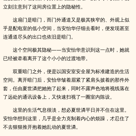
立刻注意到了这间房位置上的隐秘性。
这扇门是暗门，而门外通道又是极其狭窄的、外观上似
乎是配电室的低小空间，当安怡华仔细去看时，便发现甚至
连通道尽头的出口也依旧是暗门。
这个空间极其隐秘——当安怡华意识到这一点时，她就
已经被牵着离开了这个小小的过渡地带。
双重暗门之外，便是以国安室安全屋为标准建造的生活
空间。离开暗门后，安怡华皱着眉紧了紧肩头披着的那件外
套，任由夏世潾把她抱了起来，同时不露声色地将视线落在
了远处的通讯设备上，又快速扫视了一圈室内陈设。
这里的生活气息很淡，想必夏世潾平日并不住在这里。
安怡华想到这里，几乎是全力克制着内心的烦躁，才忍住了
不去狠狠推开抱着她乱动的夏世潾。