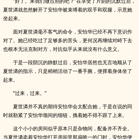
“好了。来我们做点别的吧？”在享受了片刻的沉默过后，
夏世潾就忽然解开了安怡华被束缚着的双手和双腿，示意她
坐起来。
面对夏世潾毫不客气的命令，安怡华已经不再下意识作
对了。她已经吃过了足够多的苦头，更何况再继续对峙下去
也根本无法克制对方，对抗似乎从来就没有什么意义。
于是一段阴沉的静默过后，安怡华居然也无言地顺从了
夏世潾的指示，只是稍稍活动了一番手腕，便撑着身体坐了
起来。
“过来，过来。”
夏世潾并不真的期待安怡华会太配合她，于是在说的同
时就勒紧了安怡华颈间的细链，拽着她不得不跟了上来。
这个小小的房间似乎原本只是杂物间，配备并不齐全。
当夏世潾牵着安怡华打开房间里那扇唯一的门时，安怡华便