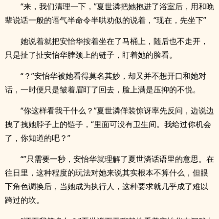
“来，我们清理一下，”夏世潾把她抱进了浴室后，用和晚
辈说话一般的语气半命令半哄劝似的说着，“现在，先坐下”
她说着就把安怡华按着坐在了马桶上，随后也不走开，
只是扯了扯安怡华脖颈上的链子，盯着她的脸看。
“？”安怡华被她看得莫名其妙，却又并不想开口和她对
话，一时便只是皱着眉盯了回去，脸上满是压抑的不悦。
“你这样看我干什么？”夏世潾佯装惊讶率先反问，边说边
拽了拽她脖子上的链子，“里面可没有卫生间。我给过你机会
了，你知道的吧？”
“”只需要一秒，安怡华就理解了夏世潾话语里的意思。在
往日里，这种程度的玩法对她来说其实根本不算什么，但眼
下角色调换后，当她成为执行人，这种要求就几乎成了难以
跨过的坎。