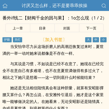
讨厌又怎么样，还不是要乖乖挨操
番外if线二【财阀千金的因与果】：1o怎么现（1 / 2）
上一章
目录
封面
下一页
〔加入书签〕
当安怡华尽力从这场折磨人的高潮总恢复过来时，夏世
潾的一举一动对她来说都像是不存在一样。
与其说是习惯，不如说是已经不在意了。她现在已经完
全不在意自己有多难堪，也不在意夏世潾做得有多过火了，
相比之下她只是想着——这一切到底什么时候能结束？
她还是无法相信陆情真会有这种胆量，就算有安昭影撑
腰又算什么？再怎么说，在安雅怜引退后，她才是这个家里
唯一能够做决定的人。在她看来，无论安昭影还是陆情真，
亦或是夏世潾，到底都算些什么东西？