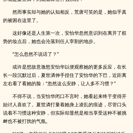
然而事实却与她的认知相反，荒唐可笑的是，她似乎真
的被困在这里了。
这好像还是人生第一次，安怡华忽然意识到在离开了权
势的妆点后，她也会沦落到任人宰割的地步。
“怎么忽然不说话了？”
或许是想故意激怒安怡华以便观察她的更多反应，在长
长一段沉默过后，夏世潾伸手捏住了安怡华的下巴，近距离
左右看了看她的脸：“忽然这么安静，让人多不习惯？”
不得不说，当安怡华闭口不言时，她看起来终于变得开
始讨人喜欢了。夏世潾打量着她身上凌乱的痕迹，尽管口头
说着不习惯这种安静，但实际却显然是相当享受这种不被挑
衅也不被打扰的气氛。