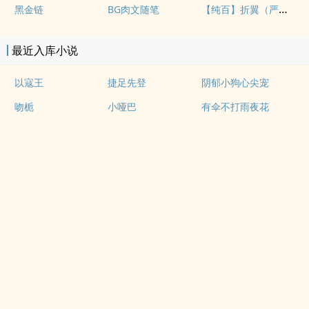
【纯百】折翼（严厉上司是小鸟）
黑金链
BG肉文随笔
最近入库小说
以寇王
捷足先登
阴郁小狗心尖宠
吻栀
小哑巴
有伞不打雨夜花