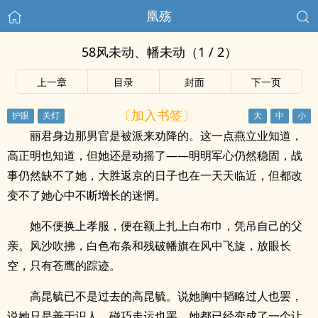
凰殇
58风未动、幡未动（1 / 2）
上一章
目录
封面
下一页
〔加入书签〕
丽君身边那男官是被派来劝降的。这一点燕立业知道，
高正明也知道，但她还是动摇了——明明军心仍然稳固，战
事仍然缺不了她，大胜返京的日子也在一天天临近，但都改
变不了她心中不断增长的迷惘。
她不便换上孝服，便在额上扎上白布巾，凭吊自己的父
亲。风沙吹拂，白色布条和残破幡旗在风中飞旋，放眼长
空，只有苍鹰的踪迹。
高昆毓已不是过去的高昆毓。说她胸中韬略过人也罢，
说她只是善于识人、碰巧走运也罢，她都已经变成了一个让