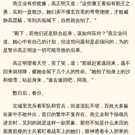
燕立业有些犹豫，高正明又道：“这些藩王看似有勤王之
勇，实则一盘散沙。她们弄不懂玄宫里的弯弯绕绕，才敢威
胁高昆毓，等到兵临城下，自然就会怕了。”
“殿下，若他们还是联合起来，该如何应对？”燕立业问
道。她心中有自己的计划，但这些问题却是必须问的，为的
是警示高正明这一切可能导致的后果。
高正明望着天空，笑了笑，道：“那就赶紧逃回来，逃不
回来就得降，赌她会留下几个人的性命。”她拍了拍身上的沙
和细雪，站起身来，“速去速回吧，阿燕。”
数日后，春分。
京城里充斥着军队和官兵，街道混乱不堪，百姓大多躲
在家中不敢外出，昔日的繁华不复存在。燕立业和卞炀领兵
进京时，见到的就是这样一副景象。那些不知是什么来历的
面黄肌瘦的士兵紧盯着战车上的她们，眼神透着令人胆寒的