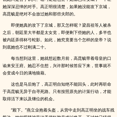
她深深忌惮的对手。高正明很清楚，如果她没能攻下京城，
高昆毓是绝对不会放过她和那些夫郎的。
即便她真的攻下了京城，那又怎样呢？梁昌祖等人被杀
之后，朝廷里大半都是太女党，即便剩下些她的人，多半也
被内廷弄得杯弓蛇影。如此，她究竟要当个怎样的皇帝？说
到底她也不过刚满二十。
每当想到这里，她就想起数月前，高昆毓带着母皇的口
谕来安王府。她忍不住想，兴许那时候答应下来，世事就不
会变成今日的满地狼藉。
这也是马后炮了，高正明自知绝不能回头，此时再听命
于高昆毓无异于自寻死路。只有按照原先的计策行动，才能
取得活下来以及继位的机会。
“殿下。”燕立业抱着头盔，从营中走到高正明坐的战车残