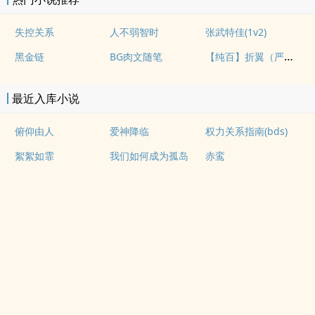
失控关系
人不弱智时
张武特佳(1v2)
【纯百】折翼（严厉上司是小鸟）
黑金链
BG肉文随笔
最近入库小说
俯仰由人
爱神降临
权力关系指南(bds)
絮絮如霏
我们如何成为孤岛
赤鸾