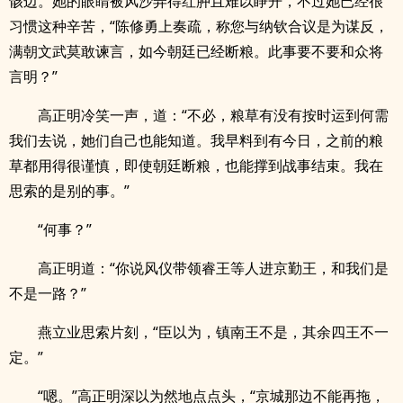
骸边。她的眼睛被风沙弄得红肿且难以睁开，不过她已经很
习惯这种辛苦，“陈修勇上奏疏，称您与纳钦合议是为谋反，
满朝文武莫敢谏言，如今朝廷已经断粮。此事要不要和众将
言明？”
高正明冷笑一声，道：“不必，粮草有没有按时运到何需
我们去说，她们自己也能知道。我早料到有今日，之前的粮
草都用得很谨慎，即使朝廷断粮，也能撑到战事结束。我在
思索的是别的事。”
“何事？”
高正明道：“你说风仪带领睿王等人进京勤王，和我们是
不是一路？”
燕立业思索片刻，“臣以为，镇南王不是，其余四王不一
定。”
“嗯。”高正明深以为然地点点头，“京城那边不能再拖，