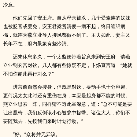
冷意。
他们先回了安王府。自从母亲被杀，几个受牵连的姊妹
也被贬官或罢免，安王君梁贤清便一病不起，终日缠绵病
榻，就连为燕立业等人接风都做不到了。主夫如此，妻主又
长年不在，府内景象有些冷清。
还未休息多久，一个太监便带着旨意来到安王府，请燕
立业到玄宫对饮。几人都有些惊疑不定，卞炀直言道：“她就
不怕你趁此再行刺么？”
进宫前自然会搜身，但既是对饮，要动手也十分容易。
更何况太女此时还有重伤在身，本应是起身都不能的时候。
燕立业思索一阵，同样猜不透此举深意，道：“总不可能是要
让出凰椅，我们反倒该小心被瓮中捉鳖。诸位大人，你们不
要随我去，先按我们来时计划行动。”
“好。”众将并无异议。