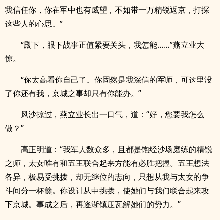
我信任你，你在军中也有威望，不如带一万精锐返京，打探
这些人的心思。”
“殿下，眼下战事正值紧要关头，我怎能……”燕立业大
惊。
“你太高看你自己了。你固然是我深信的军师，可这里没
了你还有我，京城之事却只有你能办。”
风沙掠过，燕立业长出一口气，道：“好，您要我怎么
做？”
高正明道：“我军人数众多，且都是饱经沙场磨练的精锐
之师，太女唯有和五王联合起来方能有必胜把握。五王想法
各异，极易受挑拨，却无继位的志向，只想从我与太女的争
斗间分一杯羹。你设计从中挑拨，使她们与我们联合起来攻
下京城。事成之后，再逐渐镇压瓦解她们的势力。”