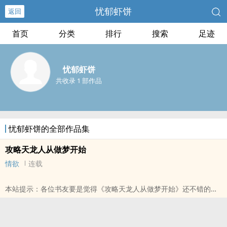
忧郁虾饼
返回
首页
分类
排行
搜索
足迹
忧郁虾饼
共收录 1 部作品
忧郁虾饼的全部作品集
攻略天龙人从做梦开始
情欲
连载
本站提示：各位书友要是觉得《攻略天龙人从做梦开始》还不错的话
请不要忘记向您QQ群和微博里的朋友推荐哦！