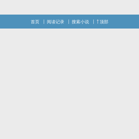
人爱，也可能是因为血肉吸引......。避雷：文笔小白，特别小白
本站提示：各位书友要是觉得《异世珍宝（强制NP）》还不错的话请
首页
阅读记录
搜索小说
顶部
不要忘记向您QQ群和微博里的朋友推荐哦！