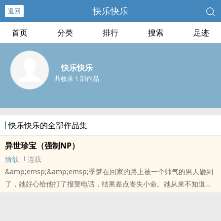
快乐快乐
返回
首页
分类
排行
搜索
足迹
快乐快乐
共收录 1 部作品
快乐快乐的全部作品集
异世珍宝（强制NP）
情欲
连载
&amp;emsp;&amp;emsp;季梦在回家的路上被一个帅气的男人砸到
了，她好心给他打了报警电话，结果差点丧失小命。她从来不知道，
自己的血肉对这个世界的人有致命的吸引力。因为这个特质，吸引了
很多男人，她悲惨的一生开始了。而这一切的源头全部都是因为路上
遇到的那个帅气男人。男主暂定6个，女主体质特殊，样貌一般，人见