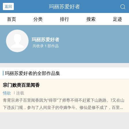
玛丽苏爱好者
返回
首页
分类
排行
搜索
足迹
玛丽苏爱好者
共收录 1 部作品
玛丽苏爱好者的全部作品集
宗门败类百里闻香
情欲
连载
青霄宗弟子百里闻香因为“得罪”了师尊不得不赶紧下山跑路。?又在山
下违反门规，参与了人间皇子的夺嫡争斗。修仙是修不成了，百里闻
香干脆在宫廷中当上了座上宾。二皇子为了拉拢她，投其所好，献上
大量美男，甚至还有东海的鲛人一族。太子暗恨，不惜将自己送上……
百里闻香已经陷入美人乡，哪还记得被她“得罪”的师尊，直到师尊找