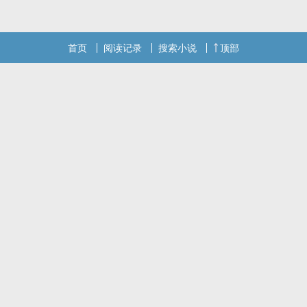
上门来……
本站提示：各位书友要是觉得《宗门败类百里闻香》还不错的话请不
首页
阅读记录
搜索小说
顶部
要忘记向您QQ群和微博里的朋友推荐哦！