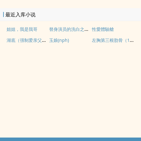
最近入库小说
替身演员的洗白之路(nph)
姐姐，我是我哥
性愛體驗艙
湖底（强制爱亲父女）
左胸第三根肋骨（1v1伪骨性虐强制）
玉娘(nph)