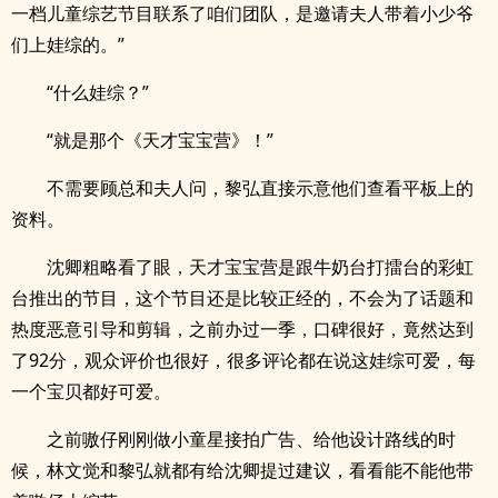
一档儿童综艺节目联系了咱们团队，是邀请夫人带着小少爷
们上娃综的。”
“什么娃综？”
“就是那个《天才宝宝营》！”
不需要顾总和夫人问，黎弘直接示意他们查看平板上的
资料。
沈卿粗略看了眼，天才宝宝营是跟牛奶台打擂台的彩虹
台推出的节目，这个节目还是比较正经的，不会为了话题和
热度恶意引导和剪辑，之前办过一季，口碑很好，竟然达到
了92分，观众评价也很好，很多评论都在说这娃综可爱，每
一个宝贝都好可爱。
之前嗷仔刚刚做小童星接拍广告、给他设计路线的时
候，林文觉和黎弘就都有给沈卿提过建议，看看能不能他带