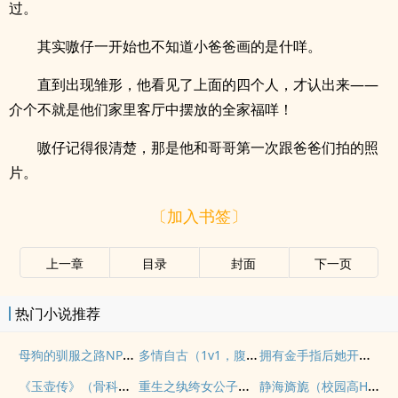
过。
其实嗷仔一开始也不知道小爸爸画的是什咩。
直到出现雏形，他看见了上面的四个人，才认出来——
介个不就是他们家里客厅中摆放的全家福咩！
嗷仔记得很清楚，那是他和哥哥第一次跟爸爸们拍的照
片。
〔加入书签〕
上一章
目录
封面
下一页
热门小说推荐
母狗的驯服之路NP（强制爱）
多情自古（1v1，腹黑内侍咸鱼皇后）
拥有金手指后她开始为所欲为（nph）
《玉壶传》（骨科）（兄妹）（np）
重生之纨绔女公子（NPH）
静海旖旎（校园高H）