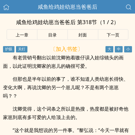
咸鱼给鸡娃幼崽当爸爸后
咸鱼给鸡娃幼崽当爸爸后 第318节（1 / 2）
上一章
目录
封面
下一页
〔加入书签〕
有老营销号翻出以前沈卿抱着嗷仔误入娃综镜头的画
面，以此证明沈卿家的崽儿的确很可爱。
但那也是半年以前的事了，谁不知道人类幼崽长得快、
变化大啊，再说沈卿的另一个崽儿呢？不是有两个崽崽
吗？？
沈卿觉得，这个词条之所以是热搜，热度都是被好奇他
家崽到底有多可爱的人给顶上去的。
“这个就是我想说的另一件事。”黎弘说：“今天一早就有