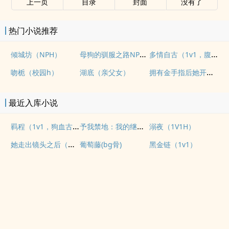
上一页
目录
封面
没有了
热门小说推荐
母狗的驯服之路NP（强制爱）
多情自古（1v1，腹黑内侍咸鱼皇后）
倾城坊（NPH）
拥有金手指后她开始为所欲为（nph）
吻栀（校园h）
湖底（亲父女）
最近入库小说
羁程（1v1，狗血古早）
予我禁地：我的继子不对劲
溺夜（1V1H）
她走出镜头之后（纯爱 1v1
葡萄藤(bg骨)
黑金链（1v1）