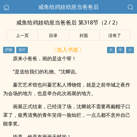
咸鱼给鸡娃幼崽当爸爸后
咸鱼给鸡娃幼崽当爸爸后 第318节（2 / 2）
上一页
目录
封面
没有了
〔加入书签〕
原来小爸爸，画的是这个呀！
“是送给我们的礼物。”沈卿说。
蓁艺艺术馆也叫蓁艺私人博物馆，就是之前华城之夜作
为会场的地方，也是举办此次画展的地方。
画展正式结束，已经清了场，沈卿就不需要再戴帽子口
罩了，俊秀清隽的青年笑得一脸灿烂，一点儿都不意外自己
能拿奖。
毕竟，他是有画画天赋的！