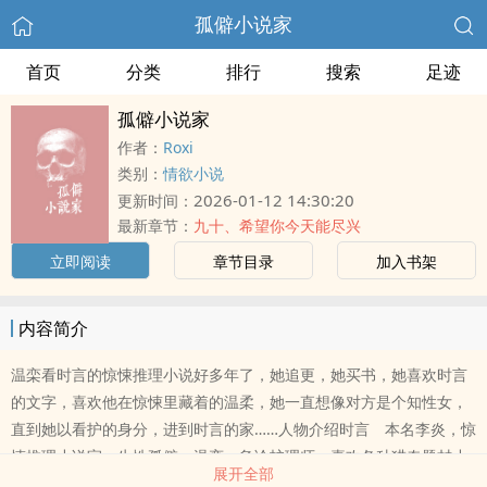
孤僻小说家
首页
分类
排行
搜索
足迹
孤僻小说家
作者：
Roxi
类别：
情欲小说
2026-01-12 14:30:20
更新时间：
最新章节：
九十、希望你今天能尽兴
立即阅读
章节目录
加入书架
内容简介
温栾看时言的惊悚推理小说好多年了，她追更，她买书，她喜欢时言
的文字，喜欢他在惊悚里藏着的温柔，她一直想像对方是个知性女，
直到她以看护的身分，进到时言的家……人物介绍时言 本名李炎，惊
悚推理小说家，生性孤僻。温栾 急诊护理师，喜欢各种猎奇题材小
展开全部
说，时言的书迷。