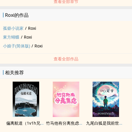
查看全部章节
Roxi的作品
孤僻小说家
/
Roxi
東方蝴蝶
/
Roxi
小娘子(简体版)
/
Roxi
查看全部作品
相关推荐
偏离航道（1v1h兄妹骨科bg）
竹马他有分离焦虑（1v1）
九尾白狐是我前世妻（futa 百合）