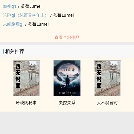
旗袍g1
/
蓝莓Lumei
沦陷gl（纯百骨科年上）
/
蓝莓Lumei
未闻终焉gl
/
蓝莓Lumei
查看全部作品
相关推荐
玲珑阁秘事
失控关系
人不弱智时